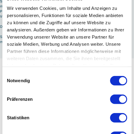
Sie suchen nach handfesten Kriterien, mit denen Sie Künstler
miteinander vergleichen oder beurteilen können? Laden Sie sich hier ein
Wir verwenden Cookies, um Inhalte und Anzeigen zu
PDF mit 10 Profitipps.
personalisieren, Funktionen für soziale Medien anbieten
Völlig kostenfrei!
zu können und die Zugriffe auf unsere Website zu
Damit Ihre Feier zu dem Erfolg wird, den Sie sich erwünschen.
analysieren. Außerdem geben wir Informationen zu Ihrer
Verwendung unserer Website an unsere Partner für
Sieben Gründe, die
Marc Dibowski zu einem guten Zauberer
für Sie
machen!
soziale Medien, Werbung und Analysen weiter. Unsere
Partner führen diese Informationen möglicherweise mit
weiteren Daten zusammen, die Sie ihnen bereitgestellt
haben oder die sie im Rahmen Ihrer Nutzung der Dienste
gesammelt haben.
Einwilligungsauswahl
Notwendig
Präferenzen
Statistiken