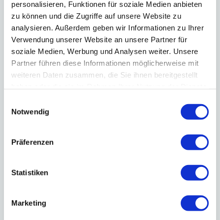
personalisieren, Funktionen für soziale Medien anbieten
zu können und die Zugriffe auf unsere Website zu
Zauberstab an der Jacke?
analysieren. Außerdem geben wir Informationen zu Ihrer
Verwendung unserer Website an unsere Partner für
soziale Medien, Werbung und Analysen weiter. Unsere
Partner führen diese Informationen möglicherweise mit
weiteren Daten zusammen, die Sie ihnen bereitgestellt
haben oder die sie im Rahmen Ihrer Nutzung der Dienste
gesammelt haben.
Einwilligungsauswahl
Notwendig
Präferenzen
Zauberstab am Jacket - die Lösung
Sie haben Yvonne Dibowski-Zanera oder Marc Dibowski erlebt und
haben immer noch einen Zauberstab als Erinnerung?
Statistiken
Dann klicken Sie gern hier für die Auflösung!
Marketing